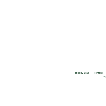
obecný úrad
kontakt
co