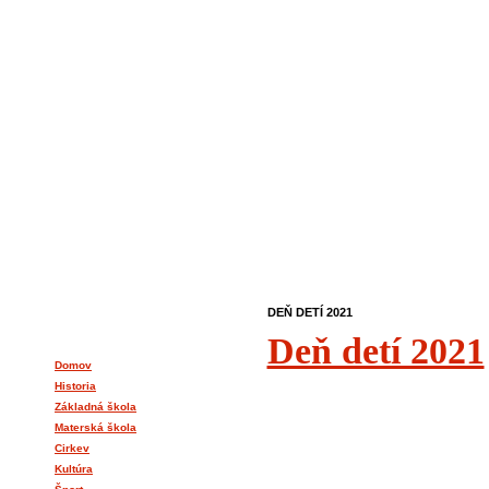
DEŇ DETÍ 2021
O NAŠEJ DEDINE
Deň detí 2021
Domov
Historia
Základná škola
Materská škola
Cirkev
Kultúra