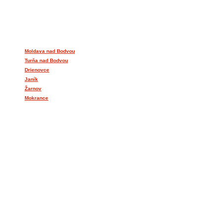
OKOLIE
Moldava nad Bodvou
Turňa nad Bodvou
Drienovce
Janík
Žarnov
Mokrance
EUROPEAN CITIZENS DIALOGUE