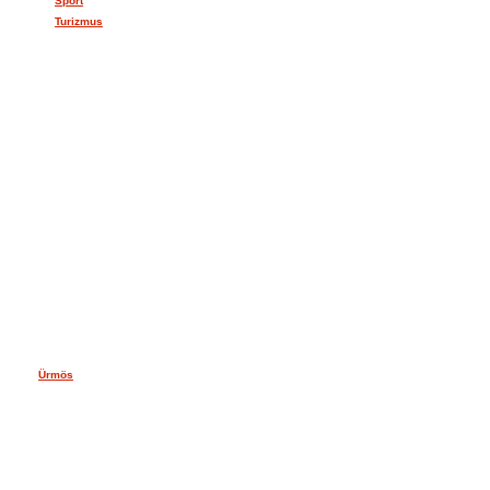
Šport
Turizmus
FOTOGALÉRIA
PARTNERSKÉ OBCE
Ürmös
POČASIE