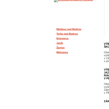
OKOLIE
Moldava nad Bodvou
Turňa nad Bodvou
Drienovce
Janík
VÝB
ŠKO
Žarnov
Mokrance
Obe
vyhl
v Z
s p
EUROPEAN CITIZENS DIALOGUE
VÝB
JAZ
RIA
V P
Obe
vyhl
Zákl
v P
ZÁK
OK