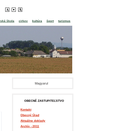
rská škola
cirkev
kultúra
šport
turizmus
Magyarul
OBECNÉ ZASTUPITEĽSTVO
Kontakt
Obecný Úrad
Aktuálne doklady
Archív - 2011