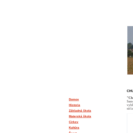
O NAŠEJ DEDINE
CHU
"Ch
Domov
Samo
vyhl
Historia
súťa
Základná škola
Materská škola
Cirkev
Kultúra