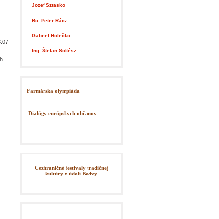
Jozef Sztasko
Poslanec
Bc. Peter Rácz
Poslanec
Gabriel Holečko
3.07
Poslanec
Ing. Štefan Soltész
ch
Farmárska olympiáda
Dialógy európskych občanov
Cezhraničné festivaly tradičnej
kultúry v údolí Bodvy