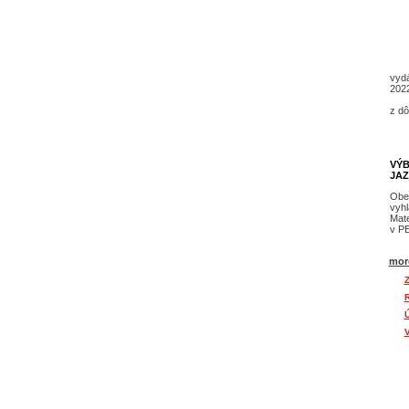
Od
vydá
202
o
z dô
n
Zák
VÝB
JAZ
Obe
vyhl
Mat
v P
more
Ú
V