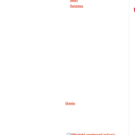
Šport
Turizmus
FOTOGALÉRIA
PARTNERSKÉ OBCE
Ürmös
POČASIE