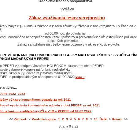
delenie lesného hospodárstva
vydáva
Zákaz využívania lesov verejnosťou
va v zmysle § 30 ods. 4 zákona o lesoch zákaz využívania lesov verejnosťou, v čase od 2
2,
d 06:00 hod. do odvolania
vodu enormného nebezpečenstva vzniku požiarov a prebiehajúcich už jestvujúcich požiaro
a lesných pozemkoch.
az sa vzťahuje na všetky lesné pozemky v okrese Košice-okolie.
EROVÉ KONANIE NA FUNKCIU RIADITEĽA/ -KY MATERSKEJ ŠKOLY S VYUČOVACÍM
YKOM MAĎARSKÝM V PEDERI
c PEDER v zastúpení Jozefom HOLEČKOM, starostom obce PEDER,
asuje výberové konanie na funkciu riaditeľa/ -ky
erskej školy s vyučovacím jazykom maďarským
EDERI s predpokladaným nástupom od 01.09.2022
viac...
 articles...
ZÁPIS 2022_2023
Ročný výkaz o komunálnom odpade za rok 2021
roveň vytriedenia komunálneho odpadu v obci PEDER za rok 2021
K na funkciu riaditeľa/ -ky ZŠ s VJM v PEDERI od 01.02.2022
<<
<
9
>
>>
Začiatok
Predchádzajúce
1
2
3
4
5
6
7
8
10
Ďalší
Koniec
Strana 9 z 22