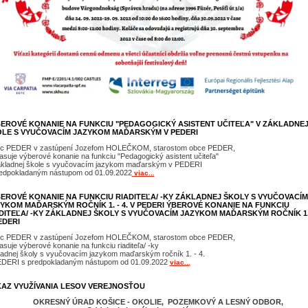
EROVÉ KONANIE NA FUNKCIU "PEDAGOGICKÝ ASISTENT UČITEĽA" V ZÁKLADNE
LE S VYUČOVACÍM JAZYKOM MAĎARSKÝM V PEDERI
c PEDER v zastúpení Jozefom HOLEČKOM, starostom obce PEDER,
asuje výberové konanie na funkciu "Pedagogický asistent učiteľa"
ákladnej škole s vyučovacím jazykom maďarským v PEDERI
redpokladaným nástupom od 01.09.2022
viac...
EROVÉ KONANIE NA FUNKCIU RIADITEĽA/ -KY ZÁKLADNEJ ŠKOLY S VYUČOVACÍM
YKOM MAĎARSKÝM ROČNÍK 1. - 4. V PEDERI ÝBEROVÉ KONANIE NA FUNKCIU
DITEĽA/ -KY ZÁKLADNEJ ŠKOLY S VYUČOVACÍM JAZYKOM MAĎARSKÝM ROČNÍK 1. 
EDERI
c PEDER v zastúpení Jozefom HOLEČKOM, starostom obce PEDER,
asuje výberové konanie na funkciu riaditeľa/ -ky
adnej školy s vyučovacím jazykom maďarským ročník 1. - 4.
EDERI s predpokladaným nástupom od 01.09.2022
viac...
AZ VYUŽÍVANIA LESOV VEREJNOSŤOU
RESNÝ ÚRAD KOŠICE - OKOLIE, POZEMKOVÝ A LESNÝ ODBOR,