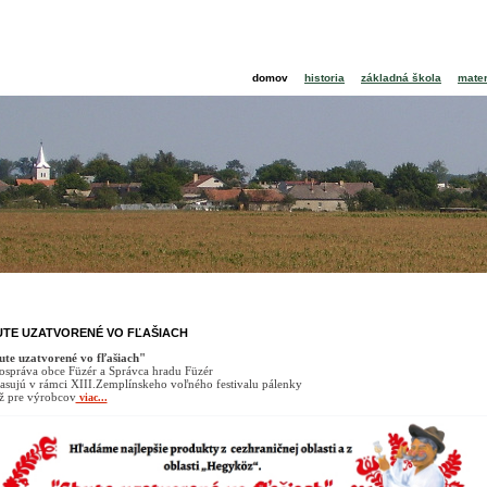
domov
historia
základná škola
mate
TE UZATVORENÉ VO FĽAŠIACH
ute
uzatvorené
vo
fľašiach"
správa obce Füzér a Správca hradu Füzér
asujú v rámci XIII.Zemplínskeho voľného festivalu pálenky
ž pre výrobcov
viac...