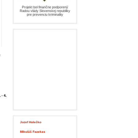
Projekt bol finančne podporený
Radou vlády Slovenskej republiky
pre prevenciu kriminality
J
Starosta
- 4.
Narodený
v
roku
: 1963
Jozef Holečko
Bydlisko
:
Peder
č. 131
Zástupca starostu
Mikuláš Fazekas
Poslanec